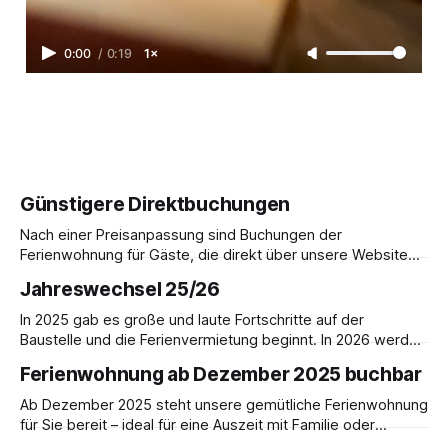
0:00
/
0:19
1×
Günstigere Direktbuchungen
Nach einer Preisanpassung sind Buchungen der
Ferienwohnung für Gäste, die direkt über unsere Website
buchen, im Vergleich zur Buchung über AirBnB günstiger.
Jahreswechsel 25/26
Ferienwohnung im ehemaligen Forsthaus für bis zu 5
Personen. Preis pro Übernachtung: 180,- € inkl. MwSt.
In 2025 gab es große und laute Fortschritte auf der
Buchungen per E-Mail an info@festungshof.de
Baustelle und die Ferienvermietung beginnt. In 2026 werden
wir auf Hochtouren den weiteren Ausbau voranbringen,
Ferienwohnung ab Dezember 2025 buchbar
sodass die ersten Musiker die Klangdomäne mit Musik
erfüllen können. Voraussetzung hierfür ist die Gründung
Ab Dezember 2025 steht unsere gemütliche Ferienwohnung
eines Vereins, der nicht nur für die Übernachtungskosten
für Sie bereit – ideal für eine Auszeit mit Familie oder
der Musiker
Freunden. Freuen Sie sich auf festliche Stimmung,