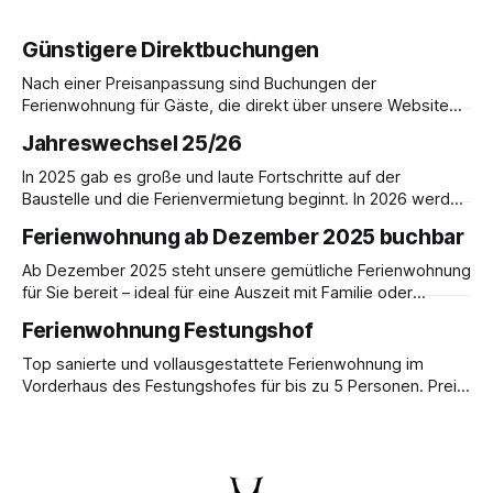
Günstigere Direktbuchungen
Nach einer Preisanpassung sind Buchungen der
Ferienwohnung für Gäste, die direkt über unsere Website
buchen, im Vergleich zur Buchung über AirBnB günstiger.
Jahreswechsel 25/26
Ferienwohnung im ehemaligen Forsthaus für bis zu 5
Personen. Preis pro Übernachtung: 180,- € inkl. MwSt.
In 2025 gab es große und laute Fortschritte auf der
Buchungen per E-Mail an info@festungshof.de
Baustelle und die Ferienvermietung beginnt. In 2026 werden
wir auf Hochtouren den weiteren Ausbau voranbringen,
Ferienwohnung ab Dezember 2025 buchbar
sodass die ersten Musiker die Klangdomäne mit Musik
erfüllen können. Voraussetzung hierfür ist die Gründung
Ab Dezember 2025 steht unsere gemütliche Ferienwohnung
eines Vereins, der nicht nur für die Übernachtungskosten
für Sie bereit – ideal für eine Auszeit mit Familie oder
der Musiker
Freunden. Freuen Sie sich auf festliche Stimmung,
Ferienwohnung Festungshof
winterliche Spaziergänge und erholsame Tage in
behaglicher Atmosphäre. Preis für bis zu 5 Erwachsene:
Top sanierte und vollausgestattete Ferienwohnung im
150,- € inkl. MwSt. pro Übernachtung Buchungen sind
Vorderhaus des Festungshofes für bis zu 5 Personen. Preis
ebenfalls möglich per E-Mail
pro Übernachtung: 180,- € inkl. MwSt. Die großzügige 5 -
Zimmerwohnung "Eremitage" im ehemaligen Forsthaus in
unmittelbarer Nähe zur Veste Coburg, zum Forst und zur
Brandensteinsebene steht in völlig neu ausgestattetem