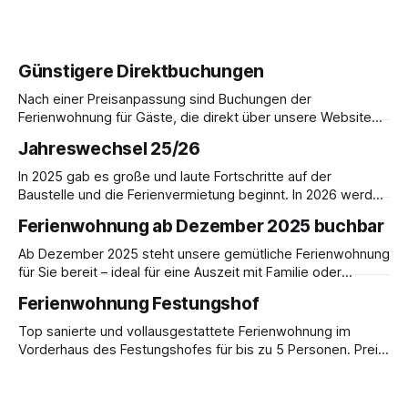
Günstigere Direktbuchungen
Nach einer Preisanpassung sind Buchungen der
Ferienwohnung für Gäste, die direkt über unsere Website
buchen, im Vergleich zur Buchung über AirBnB günstiger.
Jahreswechsel 25/26
Ferienwohnung im ehemaligen Forsthaus für bis zu 5
Personen. Preis pro Übernachtung: 180,- € inkl. MwSt.
In 2025 gab es große und laute Fortschritte auf der
Buchungen per E-Mail an info@festungshof.de
Baustelle und die Ferienvermietung beginnt. In 2026 werden
wir auf Hochtouren den weiteren Ausbau voranbringen,
Ferienwohnung ab Dezember 2025 buchbar
sodass die ersten Musiker die Klangdomäne mit Musik
erfüllen können. Voraussetzung hierfür ist die Gründung
Ab Dezember 2025 steht unsere gemütliche Ferienwohnung
eines Vereins, der nicht nur für die Übernachtungskosten
für Sie bereit – ideal für eine Auszeit mit Familie oder
der Musiker
Freunden. Freuen Sie sich auf festliche Stimmung,
Ferienwohnung Festungshof
winterliche Spaziergänge und erholsame Tage in
behaglicher Atmosphäre. Preis für bis zu 5 Erwachsene:
Top sanierte und vollausgestattete Ferienwohnung im
150,- € inkl. MwSt. pro Übernachtung Buchungen sind
Vorderhaus des Festungshofes für bis zu 5 Personen. Preis
ebenfalls möglich per E-Mail
pro Übernachtung: 180,- € inkl. MwSt. Die großzügige 5 -
Zimmerwohnung "Eremitage" im ehemaligen Forsthaus in
unmittelbarer Nähe zur Veste Coburg, zum Forst und zur