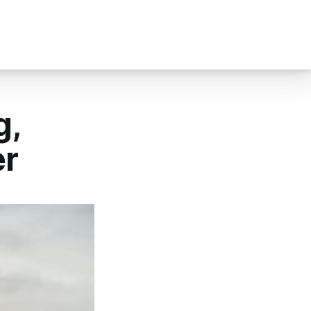
g,
er