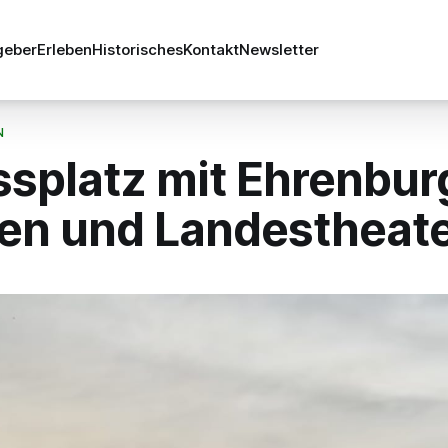
geber
Erleben
Historisches
Kontakt
Newsletter
N
splatz mit Ehrenbur
en und Landestheat