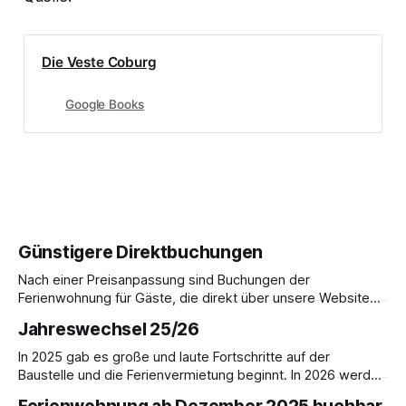
Die Veste Coburg
Google Books
Günstigere Direktbuchungen
Nach einer Preisanpassung sind Buchungen der
Ferienwohnung für Gäste, die direkt über unsere Website
buchen, im Vergleich zur Buchung über AirBnB günstiger.
Jahreswechsel 25/26
Ferienwohnung im ehemaligen Forsthaus für bis zu 5
Personen. Preis pro Übernachtung: 180,- € inkl. MwSt.
In 2025 gab es große und laute Fortschritte auf der
Buchungen per E-Mail an info@festungshof.de
Baustelle und die Ferienvermietung beginnt. In 2026 werden
wir auf Hochtouren den weiteren Ausbau voranbringen,