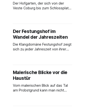
Es ist nur zu gut verständlich, dass
Der Hofgarten, der sich von der
diese Umgebung inspiriert. In der
Veste Coburg bis zum Schlossplatz
erstreckt, zählt zu den Herzstücken
Coburgs. Er ist bei Einheimischen
wie Besuchern beliebt und sprüht
vor allem an wärmeren Tagen von
Der Festungshof im
Frühling bis Herbst vor Leben. Hier
Wandel der Jahreszeiten
ein paar Ideen, um Zeit im Hofgarten
zu verbringen: * auf einem
Die Klangdomäne Festungshof zeigt
großzügig
sich zu jeder Jahreszeit von ihrer
schönsten Seite.
Malerische Blicke vor die
Haustür
Vom malerischen Blick auf das Tal
am Probstgrund kann man nicht
genug bekommen: auf der
Weinstraße, welche unmittelbar
parallel zum Festungshof verläuft,