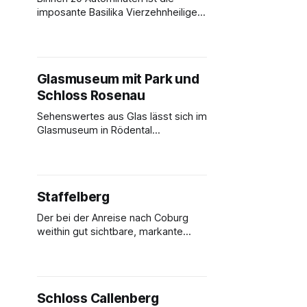
imposante Basilika Vierzehnheiligen
erreichbar. In der Umgebung lässt
es sich gut schlendern und für ein
Gericht oder Getränk im Gasthof
Goldener Hirsch verweilen.
Glasmuseum mit Park und
Schloss Rosenau
Sehenswertes aus Glas lässt sich im
Glasmuseum in Rödental
bewundern. Ein Ausflug dorthin lässt
sich wunderbar mit einem
Spaziergang durch den Park
Rosenau und zum Schloss Rosenau
Staffelberg
verbinden.
Der bei der Anreise nach Coburg
weithin gut sichtbare, markante
Staffelberg ist ein perfektes
Wanderziel mit wahrhaft lohnender,
einzigartiger Aussicht im
Naturschutzgebiet. An
Schloss Callenberg
Wochenenden kann man sich nach