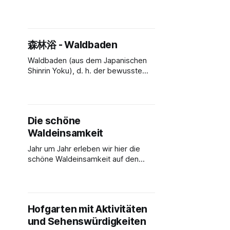
Fauna-Flora-Habitat-Gebiet am
Erholungswald. Der Wald und die
Natur lassen sich beim Waldbaden,
auf Spaziergängen und im
森林浴 - Waldbaden
Waldgarten hinter dem Festungshof
erleben und sie verleihen der
Waldbaden (aus dem Japanischen
Klangdomäne auch im Inneren eine
Shinrin Yoku), d. h. der bewusste
naturnahe, beschauliche
Aufenthalt im Wald, ist eines der
Atmosphäre. Bei der Errichtung
schönsten Dinge, die Sie direkt am
haben wir wert darauf
Festungshof tun und dabei auch
noch Ihre Gesundheit stärken
Die schöne
können. Da die Klangdomäne
Waldeinsamkeit
Festungshof inmitten des
Landschaftsschutz-Fauna-Flora-
Jahr um Jahr erleben wir hier die
Habitat-Gebietes liegt, brauchen Sie
schöne Waldeinsamkeit auf den
zum Waldbaden nur vor die Tür zu
engen und verschlungenen Pfaden
gehen
rund um die Klangdomäne
Festungshof. Wir lassen uns
umhüllen und dürfen für den
Hofgarten mit Aktivitäten
Augenblick ganz bei uns, unseren
und Sehenswürdigkeiten
Gedanken und dem Moment sein.