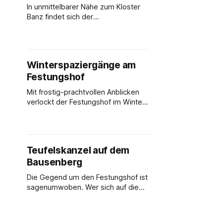
genießen kann.
In unmittelbarer Nähe zum Kloster
Banz findet sich der
Waldklettergarten Banz. Hier kann
man auf 14.000 m² umringt von
Natur Parcours mit verschiedenen
Schwierigkeitsgraden ausprobieren
Winterspaziergänge am
und in der angegliederten
Festungshof
Waldschänke verweilen.
Mit frostig-prachtvollen Anblicken
verlockt der Festungshof im Winter
zu Spaziergängen, um sich danach
am Kamin mit einer Tasse Tee
aufzuwärmen.
Teufelskanzel auf dem
Bausenberg
Die Gegend um den Festungshof ist
sagenumwoben. Wer sich auf die
Spuren alter Geschichten machen
möchte, kann z. B. an der
Teufelskanzel auf dem Bausenberg