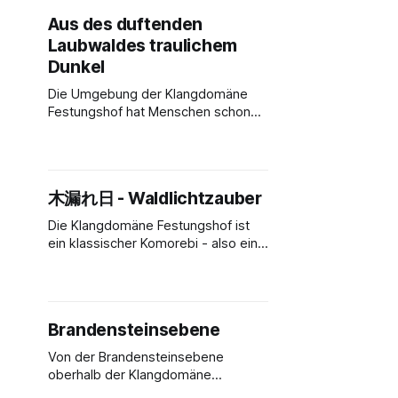
kann man sich auf zwei Bänken
Aus des duftenden
wunderbar niederlassen und z. B.
Laubwaldes traulichem
mit einem Getränk den Blick auf den
Probstgrund genießen.
Dunkel
Die Umgebung der Klangdomäne
Festungshof hat Menschen schon
1843 verzaubert: "Ganz anders,
doch nicht minder schön, präsentirt
sich die Veste nach Süden zu.
Bastionen und Schießscharten aller
木漏れ日 - Waldlichtzauber
Art, bekunden hier eine Befestigung,
welche die Anwendung des
Die Klangdomäne Festungshof ist
Schießpulvers notwendig machte.
ein klassischer Komorebi - also ein
Alles ist neueren Ursprunges, und
Ort, an dem das Sonnenlicht von
Festungsmauern und Thürme,
den Bäumen des Waldes austritt. So
verbinden die
hüllt die Natur selbst Schuttmulden
in bezauberndes Licht.
Brandensteinsebene
Von der Brandensteinsebene
oberhalb der Klangdomäne
Festungshof aus lassen sich nicht