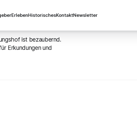
geber
Erleben
Historisches
Kontakt
Newsletter
ben
ungshof ist bezaubernd.
 für Erkundungen und