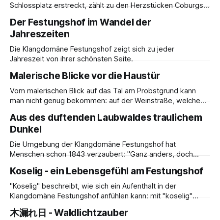
Schlossplatz erstreckt, zählt zu den Herzstücken Coburgs.
Er ist bei Einheimischen wie Besuchern beliebt und sprüht
Der Festungshof im Wandel der
vor allem an wärmeren Tagen von Frühling bis Herbst vor
Jahreszeiten
Leben. Hier ein paar Ideen, um Zeit im Hofgarten zu
verbringen: * auf einem großzügig
Die Klangdomäne Festungshof zeigt sich zu jeder
Jahreszeit von ihrer schönsten Seite.
Malerische Blicke vor die Haustür
Vom malerischen Blick auf das Tal am Probstgrund kann
man nicht genug bekommen: auf der Weinstraße, welche
unmittelbar parallel zum Festungshof verläuft, kann man sich
Aus des duftenden Laubwaldes traulichem
auf zwei Bänken wunderbar niederlassen und z. B. mit
Dunkel
einem Getränk den Blick auf den Probstgrund genießen.
Die Umgebung der Klangdomäne Festungshof hat
Menschen schon 1843 verzaubert: "Ganz anders, doch
nicht minder schön, präsentirt sich die Veste nach Süden zu.
Koselig - ein Lebensgefühl am Festungshof
Bastionen und Schießscharten aller Art, bekunden hier eine
Befestigung, welche die Anwendung des Schießpulvers
"Koselig" beschreibt, wie sich ein Aufenthalt in der
notwendig machte. Alles ist neueren Ursprunges, und
Klangdomäne Festungshof anfühlen kann: mit "koselig"
Festungsmauern und Thürme, verbinden die
meinen die Norweger ein Lebensgefühl, welches tiefe
木漏れ日 - Waldlichtzauber
Zufriedenheit, das Erleben von Freude, persönlichem