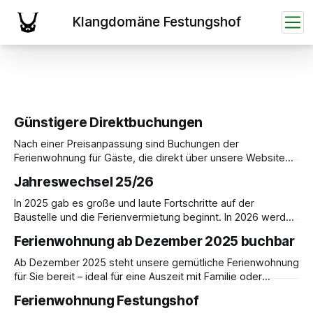
Günstigere Direktbuchungen
Nach einer Preisanpassung sind Buchungen der
Ferienwohnung für Gäste, die direkt über unsere Website
buchen, im Vergleich zur Buchung über AirBnB günstiger.
Jahreswechsel 25/26
Ferienwohnung im ehemaligen Forsthaus für bis zu 5
Personen. Preis pro Übernachtung: 180,- € inkl. MwSt.
In 2025 gab es große und laute Fortschritte auf der
Buchungen per E-Mail an info@festungshof.de
Baustelle und die Ferienvermietung beginnt. In 2026 werden
wir auf Hochtouren den weiteren Ausbau voranbringen,
Ferienwohnung ab Dezember 2025 buchbar
sodass die ersten Musiker die Klangdomäne mit Musik
erfüllen können. Voraussetzung hierfür ist die Gründung
Ab Dezember 2025 steht unsere gemütliche Ferienwohnung
eines Vereins, der nicht nur für die Übernachtungskosten
für Sie bereit – ideal für eine Auszeit mit Familie oder
der Musiker
Freunden. Freuen Sie sich auf festliche Stimmung,
Ferienwohnung Festungshof
winterliche Spaziergänge und erholsame Tage in