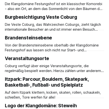
Wohlbefinden und Gemütlichkeit in rauer Natur und guter
Die Klangdomäne Festungshof ist ein klassischer Komorebi
Gesellschaft umfasst. Ob Ihr es Euch auf einem Fell bequem
- also ein Ort, an dem das Sonnenlicht von den Bäumen des
macht,
Waldes austritt. So hüllt die Natur selbst Schuttmulden in
Burgbesichtigung Veste Coburg
bezauberndes Licht.
Die Veste Coburg, das Wahrzeichen Coburgs, zieht täglich
internationale Besucher an und ist immer einen Besuch
wert.
Brandensteinsebene
Von der Brandensteinsebene oberhalb der Klangdomäne
Festungshof aus lassen sich nicht nur Start- und
Landemanöver am Flugplatz beobachten sondern auch
Veranstaltungsorte
wunderschöne Blicke in die Ferne genießen. Von hier aus
ergeben sich schöne Spazier- und Wanderrundwege durch
Coburg verfügt über einige Veranstaltungsorte, die
umliegende Ortschaften und Landstriche.
regelmäßig bespielt werden. Hierzu zählen unter anderem:
Globe, Schlossplatz, Reithalle, Kulturfabrik Cortendorf,
Itzpark: Parcour, Bouldern, Skatepark,
Ketschenanger, Marktplatz, Riesensaal der Ehrenburg,
Basketball-, Fußball- und Spielplatz
Kongresshaus Rosengarten. Über aktuelle Veranstaltungen
können Sie sich bspw. auf folgenden Seiten informieren:
Auf dem Itzpark klettern, kicken, skaten, rollen, schaukeln,
Coburger Veranstaltungen und Event-HighlightsErleben Sie
schießen, Tore werfen für alle!
Coburgs kulturelle Vielfalt bei mitreißenden Konzerten,
Festen und Veranstaltungen
Logo der Klangdomäne: Steweih