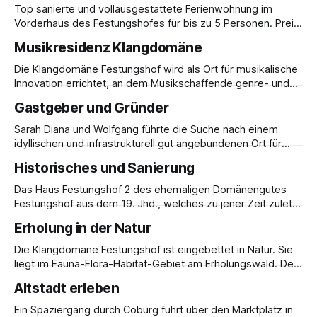
behaglicher Atmosphäre. Preis für bis zu 5 Erwachsene:
Top sanierte und vollausgestattete Ferienwohnung im
150,- € inkl. MwSt. pro Übernachtung Buchungen sind
Vorderhaus des Festungshofes für bis zu 5 Personen. Preis
ebenfalls möglich per E-Mail
pro Übernachtung: 180,- € inkl. MwSt. Die großzügige 5 -
Musikresidenz Klangdomäne
Zimmerwohnung "Eremitage" im ehemaligen Forsthaus in
unmittelbarer Nähe zur Veste Coburg, zum Forst und zur
Die Klangdomäne Festungshof wird als Ort für musikalische
Brandensteinsebene steht in völlig neu ausgestattetem
Innovation errichtet, an dem Musikschaffende genre- und
Zustand Gästen zur
instrumentenübergreifend kostenlos wohnen, Inspiration
Gastgeber und Gründer
finden und sich ihrem Schaffen widmen können. Die Musik,
das Experimentieren mit Musik und die Freude an der Musik
Sarah Diana und Wolfgang führte die Suche nach einem
stehen an diesem Ort im Vordergrund. Die adäquate Kulisse
idyllischen und infrastrukturell gut angebundenen Ort für
hierfür wird durch
eine Musikresidenz an den Festungshof. Als Gründer und
Historisches und Sanierung
Förderer der Musikresidenz Klangdomäne Festungshof
nehmen sie sich dem Projekt seither aus eigener Kraft und
Das Haus Festungshof 2 des ehemaligen Domänengutes
eigenen Ressourcen an. 2025 stellten die beiden die
Festungshof aus dem 19. Jhd., welches zu jener Zeit zuletzt
Wohnung "Eremitage&
das Haus des Domänenpächters Gustav Dietrich war,
Erholung in der Natur
befand sich ursprünglich an der Stelle des heutigen
Festungshof 1 (ehemaliges Hotel). 1910 wurde das
Die Klangdomäne Festungshof ist eingebettet in Natur. Sie
Domänengut Festungshof durch Herzog Carl Eduard
liegt im Fauna-Flora-Habitat-Gebiet am Erholungswald. Der
aufgelöst, das Haus abgebaut, in
Wald und die Natur lassen sich beim Waldbaden, auf
Altstadt erleben
Spaziergängen und im Waldgarten hinter dem Festungshof
erleben und sie verleihen der Klangdomäne auch im Inneren
Ein Spaziergang durch Coburg führt über den Marktplatz in