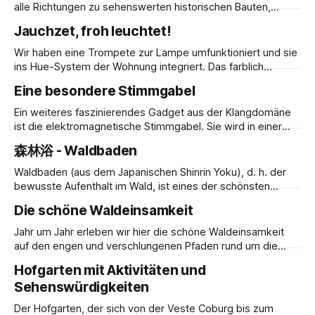
eine naturnahe, beschauliche Atmosphäre. Bei der
alle Richtungen zu sehenswerten historischen Bauten,
Errichtung haben wir wert darauf
Fachwerk-, Renaissancebauten, Schlössern, darunter über
Jauchzet, froh leuchtet!
1000 denkmalgeschützte Gebäude. Ein architektonisches
Schmankerl ist der namensgebende Coburger Erker.
Wir haben eine Trompete zur Lampe umfunktioniert und sie
ins Hue-System der Wohnung integriert. Das farblich
abgestimmte Stromkabel und der warme Lichtschein
Eine besondere Stimmgabel
betonen den nostalgischen Charakter, während das
ungewöhnliche Design so gut zur Idee passt, in der
Ein weiteres faszinierendes Gadget aus der Klangdomäne
gesamten Klangdomäne immer wieder mit Musik zu
ist die elektromagnetische Stimmgabel. Sie wird in einer
überraschen. So wird ein Instrument zum
stimmungsvoll beleuchteten Wandnische eines
森林浴 - Waldbaden
Musikzimmers installiert und lässt sich per App über einen
integrierten Wandschalter in Schwingung versetzen.
Waldbaden (aus dem Japanischen Shinrin Yoku), d. h. der
Symbolisch vereint sie Tradition und Moderne. Die
bewusste Aufenthalt im Wald, ist eines der schönsten
hochwertige Stimmgabel stammt vom traditionsreichen
Dinge, die Sie direkt am Festungshof tun und dabei auch
Die schöne Waldeinsamkeit
Familienunternehmen Barthelmes, das seit 1884
noch Ihre Gesundheit stärken können. Da die Klangdomäne
Festungshof inmitten des Landschaftsschutz-Fauna-Flora-
Jahr um Jahr erleben wir hier die schöne Waldeinsamkeit
Habitat-Gebietes liegt, brauchen Sie zum Waldbaden nur
auf den engen und verschlungenen Pfaden rund um die
vor die Tür zu gehen
Klangdomäne Festungshof. Wir lassen uns umhüllen und
Hofgarten mit Aktivitäten und
dürfen für den Augenblick ganz bei uns, unseren Gedanken
Sehenswürdigkeiten
und dem Moment sein. Es ist nur zu gut verständlich, dass
diese Umgebung inspiriert. In der
Der Hofgarten, der sich von der Veste Coburg bis zum