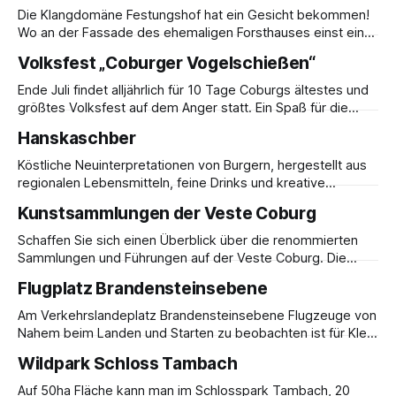
Die Klangdomäne Festungshof hat ein Gesicht bekommen!
Wo an der Fassade des ehemaligen Forsthauses einst ein
Geweih hing, hängt heute das Logo der Klangdomäne: das
Volksfest „Coburger Vogelschießen“
Steweih. Das Steweih ist eine Wortneuschöpfung, welche
sich aus den beiden Bedeutungskomponenten Cellosteg
Ende Juli findet alljährlich für 10 Tage Coburgs ältestes und
und Geweih zusammensetzt. Die Vorlage für das 90 cm x
größtes Volksfest auf dem Anger statt. Ein Spaß für die
87 cm
ganze Familie.
Hanskaschber
Köstliche Neuinterpretationen von Burgern, hergestellt aus
regionalen Lebensmitteln, feine Drinks und kreative
Nachspeisen gibt es hier in gemütlichem, industriellen Flair
Kunstsammlungen der Veste Coburg
zu genießen.
Schaffen Sie sich einen Überblick über die renommierten
Sammlungen und Führungen auf der Veste Coburg. Die
zahlreichen Sammlungen reichen von den Themen
Flugplatz Brandensteinsebene
Kunsthandwerk über Gemälde und Skulpturen bis zu
historischen Waffen.
Am Verkehrslandeplatz Brandensteinsebene Flugzeuge von
Nahem beim Landen und Starten zu beobachten ist für Klein
wie Groß ein Ereignis! Dank der angegliederten
Wildpark Schloss Tambach
Fliegerklause fehlt es dabei nicht an Verköstigung. Wer von
oben einen Blick auf die Umgebung werfen möchte, kann
Auf 50ha Fläche kann man im Schlosspark Tambach, 20