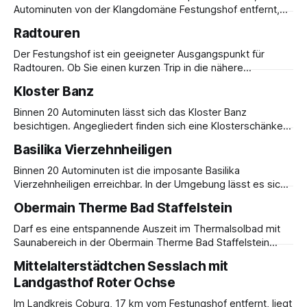
sogar einen Rundflug mitmachen.
Autominuten von der Klangdomäne Festungshof entfernt,
durch Natur spazieren und dabei Wildtiere und Greifvögel
Radtouren
kennenlernen.
Der Festungshof ist ein geeigneter Ausgangspunkt für
Radtouren. Ob Sie einen kurzen Trip in die nähere
Umgebung machen oder einen ausgedehnten Tagesausflug
Kloster Banz
mit dem Fahrrad unternehmen möchten: die Coburger
Region bietet gut ausgebaute Radwege, ringsum
Binnen 20 Autominuten lässt sich das Kloster Banz
abwechslungsreiche Landschaft mit Hügeln, von denen sich
besichtigen. Angegliedert finden sich eine Klosterschänke
weitläufige Blicke genießen lassen, ein gutes Netz an
mit Biergarten zum Verweilen. In der Umgebung lässt es
Basilika Vierzehnheiligen
sich gut schlendern oder den Waldklettergarten erkunden.
Binnen 20 Autominuten ist die imposante Basilika
Vierzehnheiligen erreichbar. In der Umgebung lässt es sich
gut schlendern und für ein Gericht oder Getränk im Gasthof
Obermain Therme Bad Staffelstein
Goldener Hirsch verweilen.
Darf es eine entspannende Auszeit im Thermalsolbad mit
Saunabereich in der Obermain Therme Bad Staffelstein
sein? Diese erreichen Sie in 20 Autominuten von der
Mittelalterstädtchen Sesslach mit
Klangdomäne Festungshof aus.
Landgasthof Roter Ochse
Im Landkreis Coburg, 17 km vom Festungshof entfernt, liegt