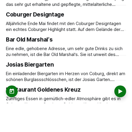
das sehr gut erhaltene und gepflegte, mittelalterliche
Fachwerkstädtchen Sesslach. Hier lässt es sich gut
Coburger Designtage
flanieren und auf eine zünftige fränkische Speise im
Landgasthof Roter Ochse einkehren.
Alljährliche Ende Mai findet mit den Coburger Designtagen
ein echtes Coburger Highlight statt. Auf dem Gelände der
Kulturfabrik Cortendorf werden großes Programm,
Bar Old Marshal‘s
Workshops, Kreatives, Musik und Kulinarik geboten.
Eine edle, gehobene Adresse, um sehr gute Drinks zu sich
zu nehmen, ist die Bar Old Marshal‘s. Sie ist unweit des
Endes der Festungsstraße gelegen.
Josias Biergarten
Ein einladender Biergarten im Herzen von Coburg, direkt am
schönen Burglassschlösschen, ist der Josias Garten.
Geöffnet von Frühling bis Herbst Montag- Sonntag 11:00 bis
Restaurant Goldenes Kreuz
23:00 Uhr.
Zünftiges Essen in gemütlich-edler Atmosphäre gibt es in
Coburgs ältestem Gasthaus Goldenes Kreuz. Hier kann man
sehr gut traditionelle Gerichte probieren wie z. B. Braten mit
Café Moehre 27
Coburger Klößen, die "Coburger Rutscher", Bratwürste und
fränkische Brotzeiten.
In hyggeliger, skandinavischer, moderner, urbaner
Atmosphäre kann man hier kleine Leckereien und köstliche