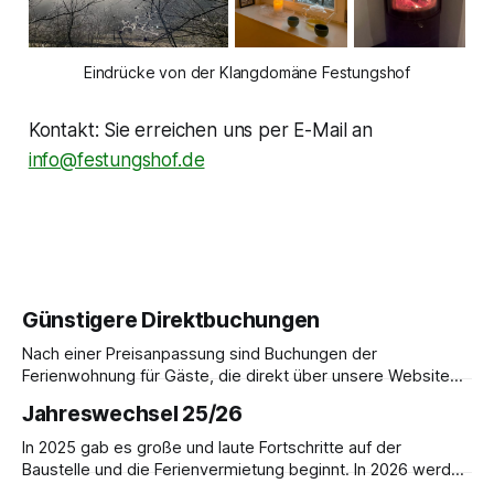
Eindrücke von der Klangdomäne Festungshof
Kontakt: Sie erreichen uns per E-Mail an
info@festungshof.de
Günstigere Direktbuchungen
Nach einer Preisanpassung sind Buchungen der
Ferienwohnung für Gäste, die direkt über unsere Website
buchen, im Vergleich zur Buchung über AirBnB günstiger.
Jahreswechsel 25/26
Ferienwohnung im ehemaligen Forsthaus für bis zu 5
Personen. Preis pro Übernachtung: 180,- € inkl. MwSt.
In 2025 gab es große und laute Fortschritte auf der
Buchungen per E-Mail an info@festungshof.de
Baustelle und die Ferienvermietung beginnt. In 2026 werden
wir auf Hochtouren den weiteren Ausbau voranbringen,