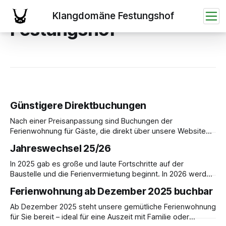
Klangdomäne
Festungshof
Günstigere Direktbuchungen
Nach einer Preisanpassung sind Buchungen der
Ferienwohnung für Gäste, die direkt über unsere Website
buchen, im Vergleich zur Buchung über AirBnB günstiger.
Jahreswechsel 25/26
Ferienwohnung im ehemaligen Forsthaus für bis zu 5
Personen. Preis pro Übernachtung: 180,- € inkl. MwSt.
In 2025 gab es große und laute Fortschritte auf der
Buchungen per E-Mail an info@festungshof.de
Baustelle und die Ferienvermietung beginnt. In 2026 werden
wir auf Hochtouren den weiteren Ausbau voranbringen,
Ferienwohnung ab Dezember 2025 buchbar
sodass die ersten Musiker die Klangdomäne mit Musik
erfüllen können. Voraussetzung hierfür ist die Gründung
Ab Dezember 2025 steht unsere gemütliche Ferienwohnung
eines Vereins, der nicht nur für die Übernachtungskosten
für Sie bereit – ideal für eine Auszeit mit Familie oder
der Musiker