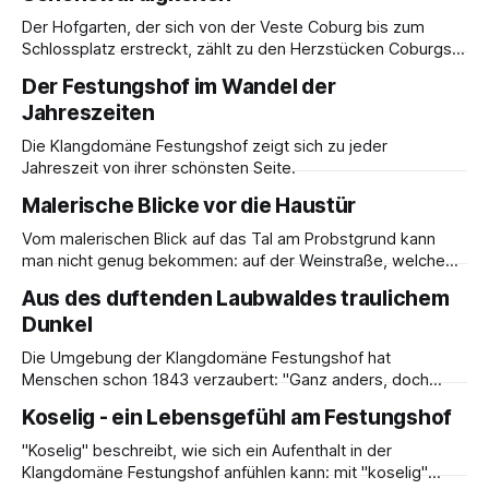
diese Umgebung inspiriert. In der
Der Hofgarten, der sich von der Veste Coburg bis zum
Schlossplatz erstreckt, zählt zu den Herzstücken Coburgs.
Er ist bei Einheimischen wie Besuchern beliebt und sprüht
Der Festungshof im Wandel der
vor allem an wärmeren Tagen von Frühling bis Herbst vor
Jahreszeiten
Leben. Hier ein paar Ideen, um Zeit im Hofgarten zu
verbringen: * auf einem großzügig
Die Klangdomäne Festungshof zeigt sich zu jeder
Jahreszeit von ihrer schönsten Seite.
Malerische Blicke vor die Haustür
Vom malerischen Blick auf das Tal am Probstgrund kann
man nicht genug bekommen: auf der Weinstraße, welche
unmittelbar parallel zum Festungshof verläuft, kann man sich
Aus des duftenden Laubwaldes traulichem
auf zwei Bänken wunderbar niederlassen und z. B. mit
Dunkel
einem Getränk den Blick auf den Probstgrund genießen.
Die Umgebung der Klangdomäne Festungshof hat
Menschen schon 1843 verzaubert: "Ganz anders, doch
nicht minder schön, präsentirt sich die Veste nach Süden zu.
Koselig - ein Lebensgefühl am Festungshof
Bastionen und Schießscharten aller Art, bekunden hier eine
Befestigung, welche die Anwendung des Schießpulvers
"Koselig" beschreibt, wie sich ein Aufenthalt in der
notwendig machte. Alles ist neueren Ursprunges, und
Klangdomäne Festungshof anfühlen kann: mit "koselig"