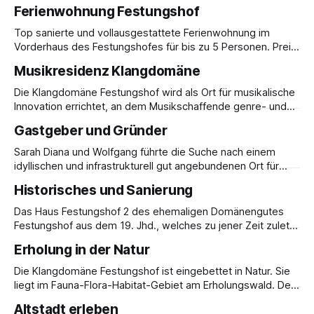
Freunden. Freuen Sie sich auf festliche Stimmung,
Ferienwohnung Festungshof
winterliche Spaziergänge und erholsame Tage in
behaglicher Atmosphäre. Preis für bis zu 5 Erwachsene:
Top sanierte und vollausgestattete Ferienwohnung im
150,- € inkl. MwSt. pro Übernachtung Buchungen sind
Vorderhaus des Festungshofes für bis zu 5 Personen. Preis
ebenfalls möglich per E-Mail
pro Übernachtung: 180,- € inkl. MwSt. Die großzügige 5 -
Musikresidenz Klangdomäne
Zimmerwohnung "Eremitage" im ehemaligen Forsthaus in
unmittelbarer Nähe zur Veste Coburg, zum Forst und zur
Die Klangdomäne Festungshof wird als Ort für musikalische
Brandensteinsebene steht in völlig neu ausgestattetem
Innovation errichtet, an dem Musikschaffende genre- und
Zustand Gästen zur
instrumentenübergreifend kostenlos wohnen, Inspiration
Gastgeber und Gründer
finden und sich ihrem Schaffen widmen können. Die Musik,
das Experimentieren mit Musik und die Freude an der Musik
Sarah Diana und Wolfgang führte die Suche nach einem
stehen an diesem Ort im Vordergrund. Die adäquate Kulisse
idyllischen und infrastrukturell gut angebundenen Ort für
hierfür wird durch
eine Musikresidenz an den Festungshof. Als Gründer und
Historisches und Sanierung
Förderer der Musikresidenz Klangdomäne Festungshof
nehmen sie sich dem Projekt seither aus eigener Kraft und
Das Haus Festungshof 2 des ehemaligen Domänengutes
eigenen Ressourcen an. 2025 stellten die beiden die
Festungshof aus dem 19. Jhd., welches zu jener Zeit zuletzt
Wohnung "Eremitage&
das Haus des Domänenpächters Gustav Dietrich war,
Erholung in der Natur
befand sich ursprünglich an der Stelle des heutigen
Festungshof 1 (ehemaliges Hotel). 1910 wurde das
Die Klangdomäne Festungshof ist eingebettet in Natur. Sie
Domänengut Festungshof durch Herzog Carl Eduard
liegt im Fauna-Flora-Habitat-Gebiet am Erholungswald. Der
aufgelöst, das Haus abgebaut, in
Wald und die Natur lassen sich beim Waldbaden, auf
Altstadt erleben
Spaziergängen und im Waldgarten hinter dem Festungshof