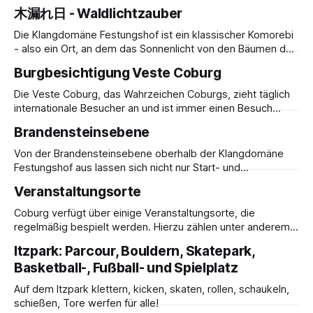
Festungsmauern und Thürme, verbinden die
meinen die Norweger ein Lebensgefühl, welches tiefe
木漏れ日 - Waldlichtzauber
Zufriedenheit, das Erleben von Freude, persönlichem
Wohlbefinden und Gemütlichkeit in rauer Natur und guter
Die Klangdomäne Festungshof ist ein klassischer Komorebi
Gesellschaft umfasst. Ob Ihr es Euch auf einem Fell bequem
- also ein Ort, an dem das Sonnenlicht von den Bäumen des
macht,
Waldes austritt. So hüllt die Natur selbst Schuttmulden in
Burgbesichtigung Veste Coburg
bezauberndes Licht.
Die Veste Coburg, das Wahrzeichen Coburgs, zieht täglich
internationale Besucher an und ist immer einen Besuch
wert.
Brandensteinsebene
Von der Brandensteinsebene oberhalb der Klangdomäne
Festungshof aus lassen sich nicht nur Start- und
Landemanöver am Flugplatz beobachten sondern auch
Veranstaltungsorte
wunderschöne Blicke in die Ferne genießen. Von hier aus
ergeben sich schöne Spazier- und Wanderrundwege durch
Coburg verfügt über einige Veranstaltungsorte, die
umliegende Ortschaften und Landstriche.
regelmäßig bespielt werden. Hierzu zählen unter anderem:
Globe, Schlossplatz, Reithalle, Kulturfabrik Cortendorf,
Itzpark: Parcour, Bouldern, Skatepark,
Ketschenanger, Marktplatz, Riesensaal der Ehrenburg,
Basketball-, Fußball- und Spielplatz
Kongresshaus Rosengarten. Über aktuelle Veranstaltungen
können Sie sich bspw. auf folgenden Seiten informieren:
Auf dem Itzpark klettern, kicken, skaten, rollen, schaukeln,
Coburger Veranstaltungen und Event-HighlightsErleben Sie
schießen, Tore werfen für alle!
Coburgs kulturelle Vielfalt bei mitreißenden Konzerten,