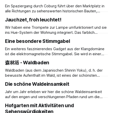
erleben und sie verleihen der Klangdomäne auch im Inneren
Ein Spaziergang durch Coburg führt über den Marktplatz in
eine naturnahe, beschauliche Atmosphäre. Bei der
alle Richtungen zu sehenswerten historischen Bauten,
Errichtung haben wir wert darauf
Fachwerk-, Renaissancebauten, Schlössern, darunter über
Jauchzet, froh leuchtet!
1000 denkmalgeschützte Gebäude. Ein architektonisches
Schmankerl ist der namensgebende Coburger Erker.
Wir haben eine Trompete zur Lampe umfunktioniert und sie
ins Hue-System der Wohnung integriert. Das farblich
abgestimmte Stromkabel und der warme Lichtschein
Eine besondere Stimmgabel
betonen den nostalgischen Charakter, während das
ungewöhnliche Design so gut zur Idee passt, in der
Ein weiteres faszinierendes Gadget aus der Klangdomäne
gesamten Klangdomäne immer wieder mit Musik zu
ist die elektromagnetische Stimmgabel. Sie wird in einer
überraschen. So wird ein Instrument zum
stimmungsvoll beleuchteten Wandnische eines
森林浴 - Waldbaden
Musikzimmers installiert und lässt sich per App über einen
integrierten Wandschalter in Schwingung versetzen.
Waldbaden (aus dem Japanischen Shinrin Yoku), d. h. der
Symbolisch vereint sie Tradition und Moderne. Die
bewusste Aufenthalt im Wald, ist eines der schönsten
hochwertige Stimmgabel stammt vom traditionsreichen
Dinge, die Sie direkt am Festungshof tun und dabei auch
Die schöne Waldeinsamkeit
Familienunternehmen Barthelmes, das seit 1884
noch Ihre Gesundheit stärken können. Da die Klangdomäne
Festungshof inmitten des Landschaftsschutz-Fauna-Flora-
Jahr um Jahr erleben wir hier die schöne Waldeinsamkeit
Habitat-Gebietes liegt, brauchen Sie zum Waldbaden nur
auf den engen und verschlungenen Pfaden rund um die
vor die Tür zu gehen
Klangdomäne Festungshof. Wir lassen uns umhüllen und
Hofgarten mit Aktivitäten und
dürfen für den Augenblick ganz bei uns, unseren Gedanken
Sehenswürdigkeiten
und dem Moment sein. Es ist nur zu gut verständlich, dass